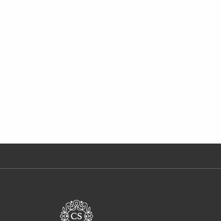
投
次
次の投稿
稿
の
Instagram Image
ナ
投
ビ
稿
前
前の投稿
ゲ
の
ー
Instagram Image
シ
投
ョ
稿
ン