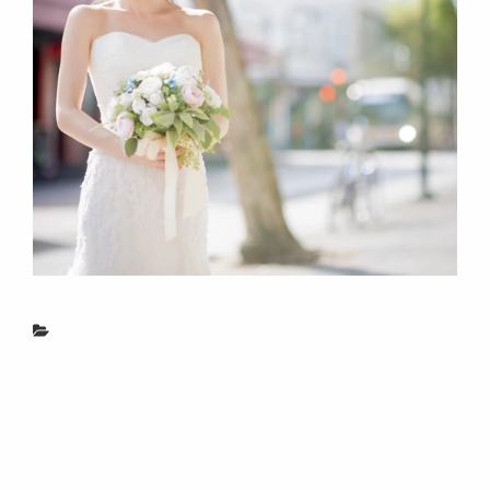
カ
Blog
テ
ゴ
リ
投
ー
次
次の投稿