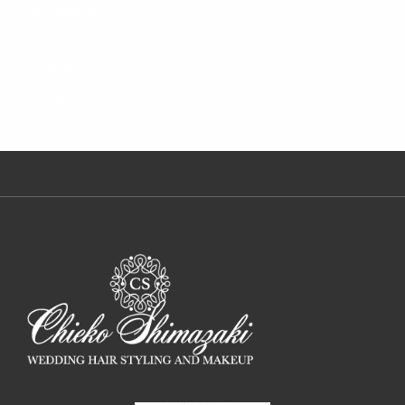
稿
の
from instagram
ナ
投
ビ
稿
前
前の投稿
ゲ
の
ー
from instagram
シ
投
ョ
稿
ン