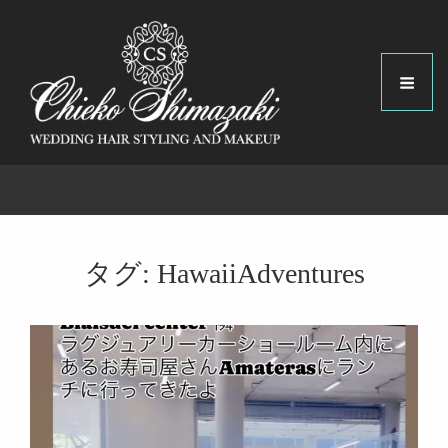
タグ:
HawaiiAdventures