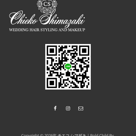
facebook
instagram
Email
Copyright © 2026年
チエコ シマザキ
|
Bold Child By