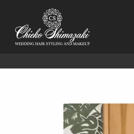
CHIEKO SH
Wedding Hair And Make-