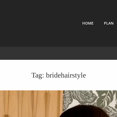
HOME
PLAN
IMAZAKI
Up Artist In Honolulu, Hawaii
Tag:
bridehairstyle