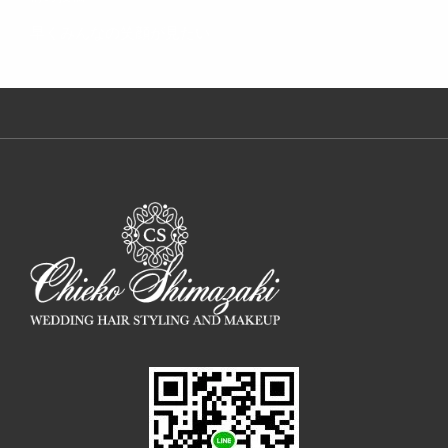
ー
シ
の
早くみんなの笑顔が見たい
ョ
投
ン
稿