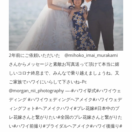
2年前にご依頼いただいた @mihoko_imai_murakami
さんからメッセージと素敵お写真送って頂けて本当に嬉
しいコロナ終息まで、みんなで乗り越えましょうね。又
ご家族でハワイにいらして下さいね–Pc
@morgan_nii_photography —-#ハワイ挙式#ハワイウェ
ディング #ハワイウェディングヘアメイク#ハワイウェデ
ィングフォト#ヘアメイクハワイ#プレ花嫁#日本中のプ
レ花嫁さんと繋がりたい#全国のプレ花嫁さんと繋がりた
い#ハワイ前撮り#ブライダルヘアメイク#ハワイ後撮り#