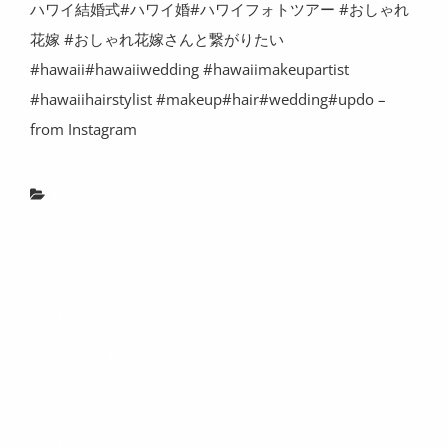
ハワイ結婚式#ハワイ婚#ハワイフォトツアー #おしゃれ
花嫁 #おしゃれ花嫁さんと繋がりたい
#hawaii#hawaiiwedding #hawaiimakeupartist
#hawaiihairstylist #makeup#hair#wedding#updo –
from Instagram
カ
Blog
テ
ゴ
リ
投
ー
次
次の投稿
稿
の
ミオさん夫妻とトミーさんとフォトツアー車の中で話も
ナ
投
弾んで盛り上がってます
ビ
稿
ゲ
前
前の投稿